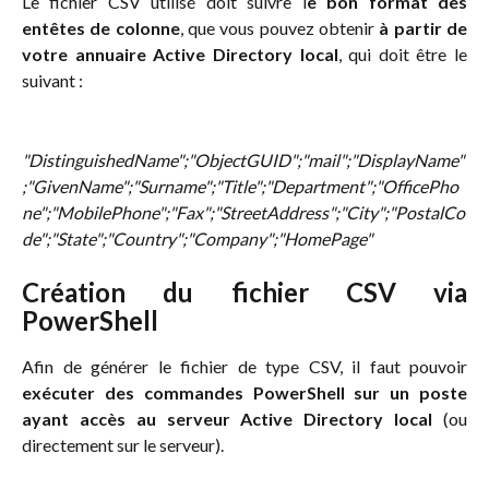
Le fichier CSV utilisé doit suivre l
e bon format des
entêtes de colonne
, que vous pouvez obtenir
à partir de
votre annuaire Active Directory local
, qui doit être le
suivant :
"DistinguishedName";"ObjectGUID";"mail";"DisplayName"
;"GivenName";"Surname";"Title";"Department";"OfficePho
ne";"MobilePhone";"Fax";"StreetAddress";"City";"PostalCo
de";"State";"Country";"Company";"HomePage"
Création du fichier CSV via
PowerShell
Afin de générer le fichier de type CSV, il faut pouvoir
exécuter des commandes PowerShell sur un poste
ayant accès au serveur Active Directory local
(ou
directement sur le serveur).